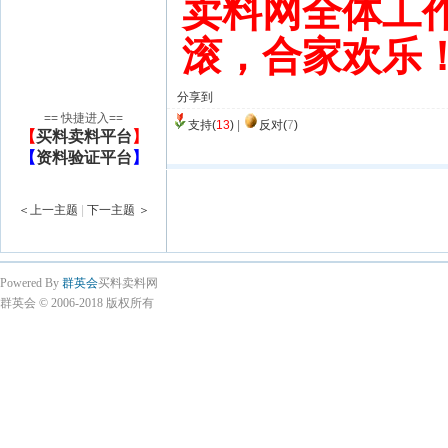
卖料网全体工
滚，合家欢乐
分享到
== 快捷进入==
支持(
13
)
|
反对(
7
)
【
买料卖料平台
】
【
资料验证平台
】
＜上一主题
|
下一主题 ＞
Powered By
群英会
买料卖料网
群英会 © 2006-2018 版权所有