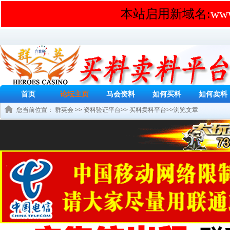
本站启用新域名:
www
首页
论坛主页
马会资料
如何买料
如何卖料
您当前位置：
群英会
>>
资料验证平台
>>
买料卖料平台
>>浏览文章