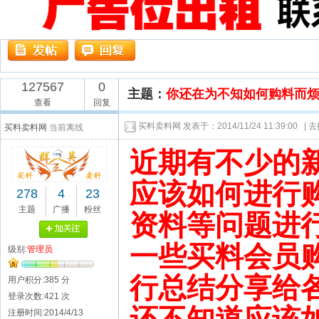
127567
0
主题：
你还在为不知如何购料而
查看
回复
买料卖料网
发表于：2014/11/24 11:39:00 |
去
买料卖料网
当前离线
近期有不少的
应该如何进行
278
4
23
主题
广播
粉丝
资料等问题进
一些买料会员
级别:
管理员
行总结分享给
用户积分:385 分
登录次数:421 次
注册时间:2014/4/13