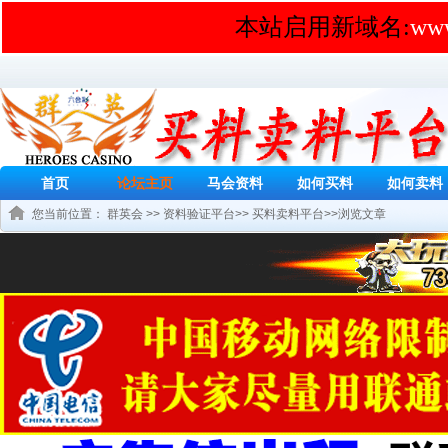
本站启用新域名:
www
首页
论坛主页
马会资料
如何买料
如何卖料
您当前位置：
群英会
>>
资料验证平台
>>
买料卖料平台
>>浏览文章