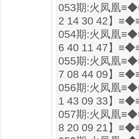
053期:火凤凰≡◆≡０
2 14 30 42】≡◆
054期:火凤凰≡◆≡０
6 40 11 47】≡◆
055期:火凤凰≡◆≡０
7 08 44 09】≡◆
056期:火凤凰≡◆≡０
1 43 09 33】≡◆
057期:火凤凰≡◆≡０
8 20 09 21】≡◆