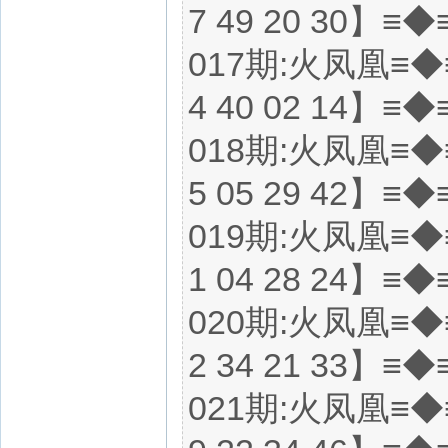
7 49 20 30】≡◆
017期:火凤凰≡◆≡０
4 40 02 14】≡◆
018期:火凤凰≡◆≡０
5 05 29 42】≡◆
019期:火凤凰≡◆≡０
1 04 28 24】≡◆
020期:火凤凰≡◆≡０
2 34 21 33】
021期:火凤凰≡◆≡０