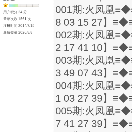
001期:火凤凰≡◆≡０
用户积分:24 分
8 03 15 27】≡◆
登录次数:1561 次
注册时间:2014/7/15
002期:火凤凰≡◆≡０
最后登录:2026/8/8
2 17 41 10】≡◆
003期:火凤凰≡◆≡０
3 49 07 43】≡◆
004期:火凤凰≡◆≡０
1 03 27 39】≡◆
005期:火凤凰≡◆≡０
7 41 27 39】≡◆