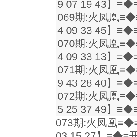
9 07 19 43】≡◆
069期:火凤凰≡◆≡０
4 09 33 45】≡◆
070期:火凤凰≡◆≡０
4 09 33 13】≡◆
071期:火凤凰≡◆≡０
9 43 28 40】≡◆
072期:火凤凰≡◆≡０
5 25 37 49】≡◆
073期:火凤凰≡◆≡０
03 15 27】≡◆≡开