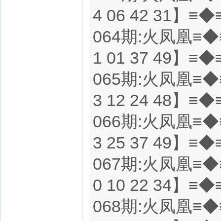
4 06 42 31】≡◆
064期:火凤凰≡◆≡０
1 01 37 49】≡◆
065期:火凤凰≡◆≡０
3 12 24 48】≡◆
066期:火凤凰≡◆≡０
3 25 37 49】≡◆
067期:火凤凰≡◆≡０
0 10 22 34】≡◆
068期:火凤凰≡◆≡０