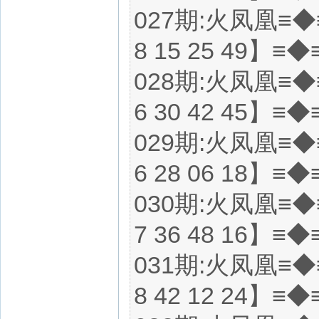
027期:火凤凰≡◆≡０
8 15 25 49】≡◆
028期:火凤凰≡◆≡０
6 30 42 45】≡◆
029期:火凤凰≡◆≡０
6 28 06 18】≡◆
030期:火凤凰≡◆≡０
7 36 48 16】≡◆
031期:火凤凰≡◆≡０
8 42 12 24】≡◆