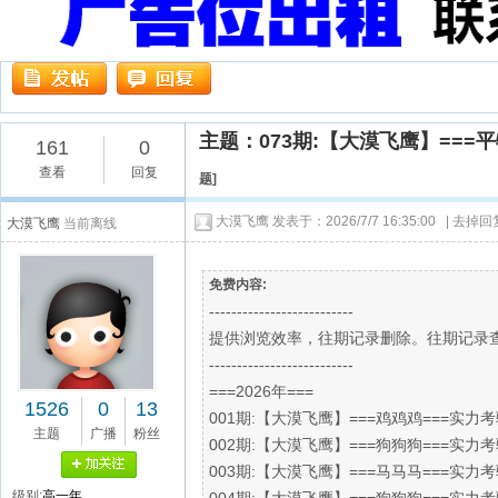
主题：073期:【大漠飞鹰】==
161
0
查看
回复
题
]
大漠飞鹰
发表于：2026/7/7 16:35:00 |
去掉回
大漠飞鹰
当前离线
免费内容:
--------------------------
提供浏览效率，往期记录删除。往期记录
--------------------------
===2026年===
1526
0
13
001期:【大漠飞鹰】===鸡鸡鸡===实力考验
主题
广播
粉丝
002期:【大漠飞鹰】===狗狗狗===实力考验
003期:【大漠飞鹰】===马马马===实力考验
级别:
高一年