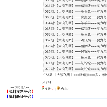
060期:【大漠飞鹰】===猴猴猴===实力考验
061期:【大漠飞鹰】===猪猪猪===实力考验
062期:【大漠飞鹰】===兔兔兔===实力考验
063期:【大漠飞鹰】===虎虎虎===实力考验
064期:【大漠飞鹰】===羊羊羊===实力考验
065期:【大漠飞鹰】===猪猪猪===实力考验
066期:【大漠飞鹰】===兔兔兔===实力考验
067期:【大漠飞鹰】===鸡鸡鸡===实力考验
068期:【大漠飞鹰】===猪猪猪===实力考验
069期:【大漠飞鹰】===猴猴猴===实力考验
070期:【大漠飞鹰】===兔兔兔===实力考验
071期:【大漠飞鹰】===蛇蛇蛇===实力考验
072期:【大漠飞鹰】===蛇蛇蛇===实力考验
073期:【大漠飞鹰】===猪猪猪===实力考
分享到
== 快捷进入==
支持(
0
)
|
反对(
0
)
【
买料卖料平台
】
【
资料验证平台
】