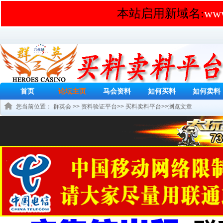
本站启用新域名:
www
首页
论坛主页
马会资料
如何买料
如何卖料
您当前位置：
群英会
>>
资料验证平台
>>
买料卖料平台
>>浏览文章