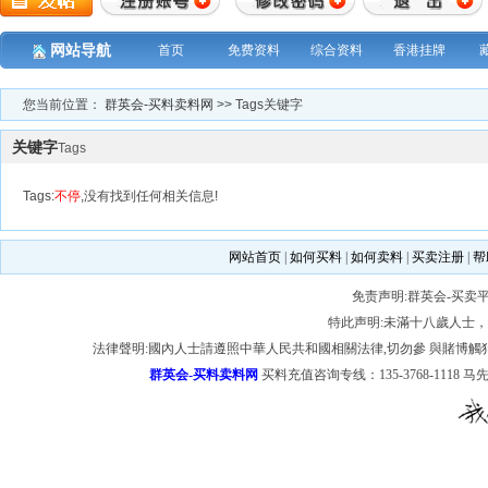
网站导航
首页
免费资料
综合资料
香港挂牌
您当前位置：
群英会-买料卖料网
>> Tags关键字
关键字
Tags
Tags:
不停
,没有找到任何相关信息!
网站首页
|
如何买料
|
如何卖料
|
买卖注册
|
帮
免责声明:群英会-买卖
特此声明:未滿十八歲人士
法律聲明:國內人士請遵照中華人民共和國相關法律,切勿參 與賭博觸
群英会-买料卖料网
买料充值咨询专线：135-3768-1118 马先 生 Copy