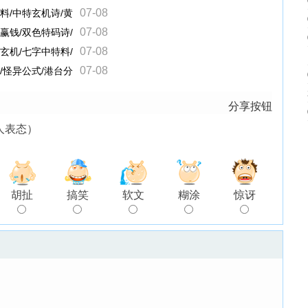
07-08
句料/中特玄机诗/黄
07-08
句赢钱/双色特码诗/
07-08
一玄机/七字中特料/
07-08
数/怪异公式/港台分
分享按钮
人表态）
胡扯
搞笑
软文
糊涂
惊讶