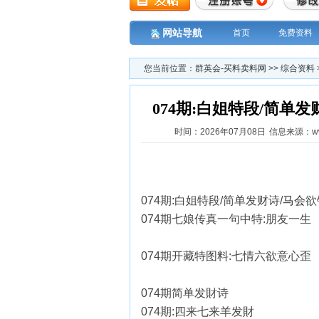
网站导航
首页
免费资料
您当前位置：
群英会-买料卖料网
>>
综合资料
074期:白姐特段/简单
时间：2026年07月08日
信息来源：www
074期:白姐特段/简单发财诗/
马会
欲
074期七娘传真一句中特:朋友一生
074期开藏特图料:七情六欲意心歪
074期简单发財诗
074期:四来七来羊发財