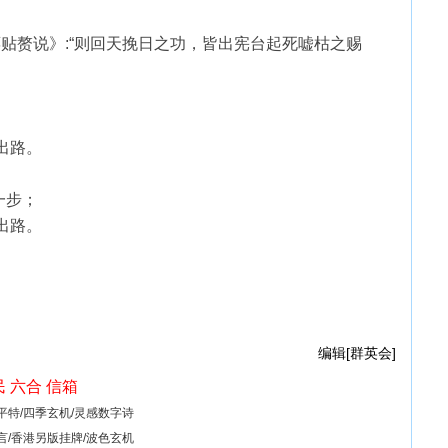
任·禀贴赘说》:“则回天挽日之功，皆出宪台起死嘘枯之赐
出路。
一步；
出路。
编辑[群英会]
民
六合
信箱
解平特/四季玄机/灵感数字诗
真言/香港另版挂牌/波色玄机