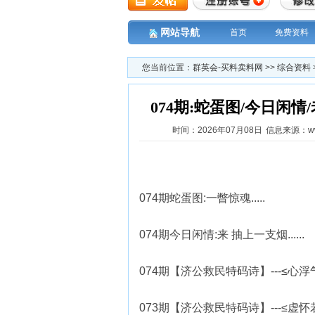
网站导航
首页
免费资料
您当前位置：
群英会-买料卖料网
>>
综合资料
074期:蛇蛋图/今日闲
时间：2026年07月08日
信息来源：www
074期蛇蛋图:一瞥惊魂.....
074期今日闲情:来 抽上一支烟......
074期【济公救民
特码
诗】---≤心
073期【济公救民特码诗】---≤虚怀