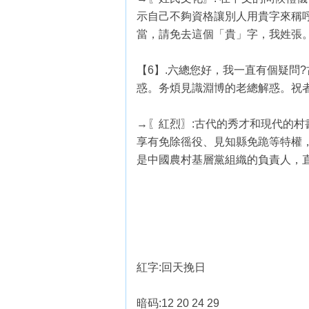
示自己不夠資格讓別人用貴字來稱
當，請免去這個「貴」字，我姓張
【6】.六總您好，我一直有個疑問
惑。务煩見識淵博的老總解惑。祝者
→〖紅烈〗:古代的秀才和現代的
享有免除徭役、見知縣免跪等特權
是中國農村基層黨組織的負責人，
紅字:回天挽日
暗码:12 20 24 29