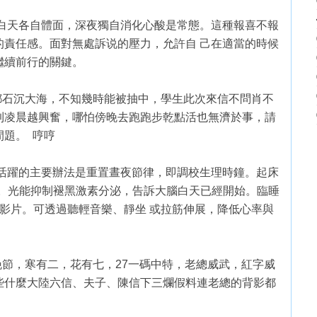
，白天各自體面，深夜獨自消化心酸是常態。這種報喜不報
的責任感。面對無處訴说的壓力，允許自 己在適當的時候
繼續前行的關鍵。
都石沉大海，不知幾時能被抽中，學生此次來信不問肖不
到凌晨越興奮，哪怕傍晚去跑跑步乾點活也無濟於事，請
題。 哼哼
越活躍的主要辦法是重置晝夜節律，即調校生理時鐘。起床
 分鐘。光能抑制褪黑激素分泌，告訴大腦白天已經開始。臨睡
影片。可透過聽輕音樂、靜坐 或拉筋伸展，降低心率與
晚節，寒有二，花有七，27一碼中特，老總威武，紅字威
些什麼大陸六信、夫子、陳信下三爛假料連老總的背影都