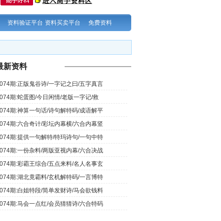
资料验证平台
资料买卖平台
免费资料
最新资料
074期:正版鬼谷诗/一字记之曰/五字真言
074期:蛇蛋图/今日闲情/老版一字记/救
074期:神算一句话/诗句解特码/成语解平
074期:六合奇计/彩坛内幕横/六合内幕竖
074期:提供一句解特/特玛诗句/一句中特
074期:一份杂料/两版亚视内幕/六合决战
074期:彩霸王综合/五点来料/名人名事玄
074期:湖北竟霸料/玄机解特码/一言博特
074期:白姐特段/简单发财诗/马会欲钱料
074期:马会一点红/会员猜猜诗/六合特码