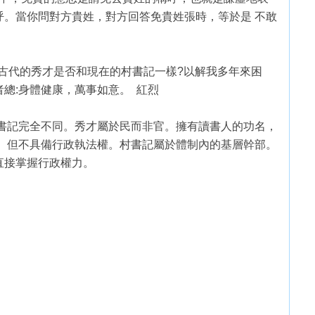
呼。當你問對方貴姓，對方回答免貴姓張時，等於是 不敢
。
?古代的秀才是否和現在的村書記一樣?以解我多年來困
總:身體健康，萬事如意。 紅烈
村書記完全不同。秀才屬於民而非官。擁有讀書人的功名，
， 但不具備行政執法權。村書記屬於體制內的基層幹部。
直接掌握行政權力。