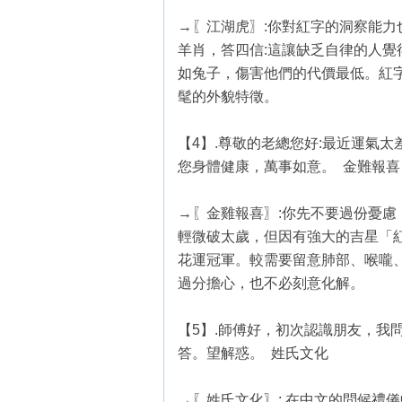
→〖江湖虎〗:你對紅字的洞察能
羊肖，答四信:這讓缺乏自律的人
如兔子，傷害他們的代價最低。紅
髦的外貌特徵。
【4】.尊敬的老總您好:最近運氣
您身體健康，萬事如意。 金難報喜
→〖金雞報喜〗:你先不要過份憂慮
輕微破太歲，但因有強大的吉星「
花運冠軍。較需要留意肺部、喉嚨
過分擔心，也不必刻意化解。
【5】.師傅好，初次認識朋友，我
答。望解惑。 姓氏文化
→〖姓氏文化〗: 在中文的問候禮