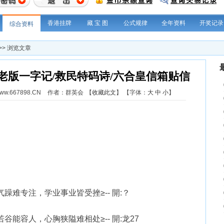
香港挂牌
藏 宝 图
公式规律
全年资料
开奖记录
综合资料
>> 浏览文章
情/老版一字记/救民特码诗/六合皇信箱贴信
.667898.CN
作者：群英会
【
收藏此文
】
【字体：
大
中
小
】
浮气躁难专注，学业事业皆受挫≥-- 開:？
若谷能容人，心胸狭隘难相处≥-- 開:龙27