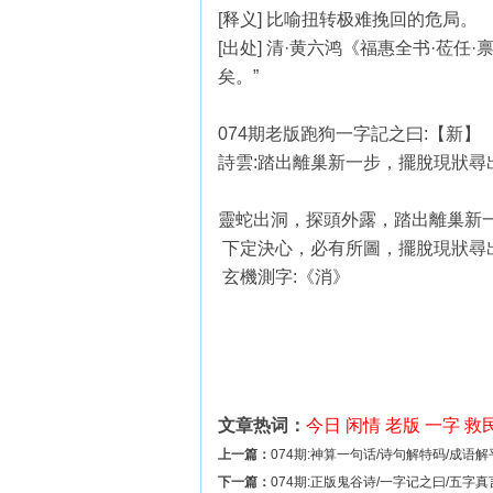
[释义] 比喻扭转极难挽回的危局。
[出处] 清·黄六鸿《福惠全书·莅
矣。”
074期老版跑狗一字記之曰:【新】
詩雲:踏出離巢新一步，擺脫現狀尋
靈蛇出洞，探頭外露，踏出離巢新
下定決心，必有所圖，擺脫現狀尋
玄機測字:《消》
文章热词：
今日
闲情
老版
一字
救
上一篇：
074期:神算一句话/诗句解特码/成语
下一篇：
074期:正版鬼谷诗/一字记之曰/五字