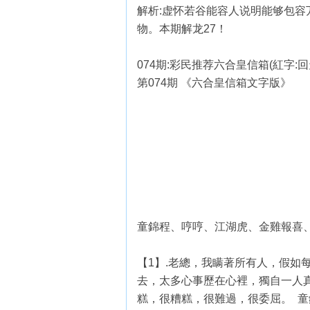
解析:虚怀若谷能容人说明能够包
物。本期解龙27！
074期:彩民推荐六合皇信箱(紅字:回
第074期 《六合皇信箱文字版》
童錦程、哼哼、江湖虎、金雞報喜
【1】.老總，我瞒著所有人，假如
去，太多心事歷在心裡，獨自一人
糕，很糟糕，很難過，很委屈。 童