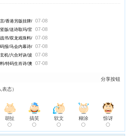
07-08
真言/香港另版挂牌/
07-08
幕竖版/送诗取玛/官
07-08
决战书/双龙戏珠料/
07-08
特码报/马会内幕诗/
07-08
合玄机/六合对诀/波
07-08
钱料/特码生肖诗/澳
分享按钮
人表态）
胡扯
搞笑
软文
糊涂
惊讶