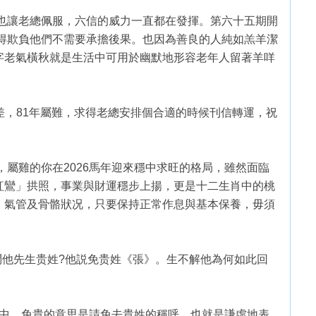
力也讓老總佩服，六信的威力一直都在發揮。第六十五期開
覺得欺負他們不需要承擔後果。也因為善良的人純如羔羊潔
字老氣橫秋就是生活中可用於幽默地形容老年人留著羊咩
太差，81年屬難，求得老總安排個合適的時候刊信轉運，祝
，屬雞的你在2026馬年迎來穩中求旺的格局，雖然面臨
紅鸞」拱照，事業與財運穩步上揚，更是十二生肖中的桃
、氣管及骨骼狀况，只要保持正常作息與基本保養，毋須
問他先生贵姓?他説免贵姓《張》。生不解他為何如此回
儀中，免貴的意思是請免去貴姓的稱呼，也就是謙虛地表