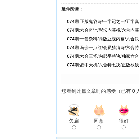
延伸阅读：
7
074期:正版鬼谷诗/一字记之曰/五字
074期:六合奇计/彩坛内幕横/六合内
074期:一份杂料/两版亚视内幕/六合
074期:马会一点红/会员猜猜诗/六合
074期:六合三怪/内部平特诀/独家六
074期:必中天机/六合特七决/正版欲
您看到此篇文章时的感受
（已有
0
欠扁
同意
很好