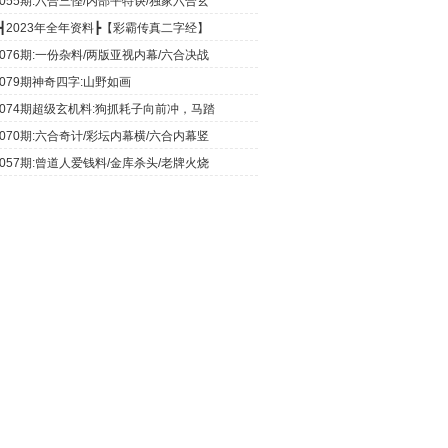
055期:六合三怪/内部平特诀/独家六合玄
┫2023年全年资料┣【彩霸传真二字经】
076期:一份杂料/两版亚视内幕/六合决战
079期神奇四字:山野如画
074期超级玄机料:狗抓耗子向前冲，马踏
070期:六合奇计/彩坛内幕横/六合内幕竖
057期:曾道人爱钱料/金库杀头/老牌火烧