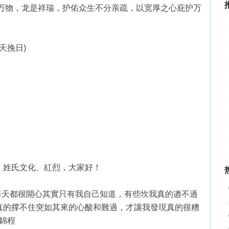
容万物，龙是祥瑞，护佑众生不分亲疏，以宽厚之心庇护万
天挽日)
、姓氏文化、紅烈，大家好！
每天都很開心其實只有我自己知道，有些坎我真的遒不過
真的撑不住突如其來的心酸和難過，才讓我發現真的很糟
錦程