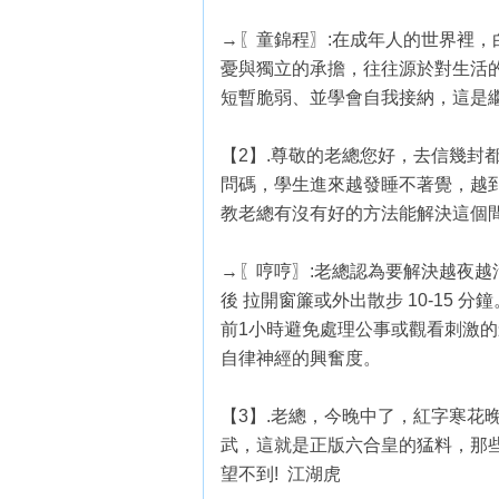
→〖童錦程〗:在成年人的世界裡
憂與獨立的承擔，往往源於對生活
短暫脆弱、並學會自我接納，這是
【2】.尊敬的老總您好，去信幾封
問碼，學生進來越發睡不著覺，越
教老總有沒有好的方法能解決這個間
→〖哼哼〗:老總認為要解決越夜
後 拉開窗簾或外出散步 10-15
前1小時避免處理公事或觀看刺激的
自律神經的興奮度。
【3】.老總，今晚中了，紅字寒花
武，這就是正版六合皇的猛料，那
望不到! 江湖虎