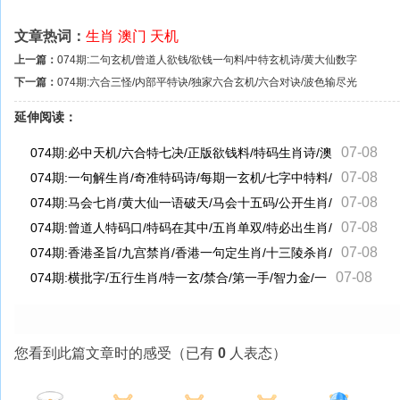
文章热词：
生肖
澳门
天机
上一篇：
074期:二句玄机/曾道人欲钱/欲钱一句料/中特玄机诗/黄大仙数字
下一篇：
074期:六合三怪/内部平特诀/独家六合玄机/六合对诀/波色输尽光
延伸阅读：
5
07-08
074期:必中天机/六合特七决/正版欲钱料/特码生肖诗/澳
07-08
074期:一句解生肖/奇准特码诗/每期一玄机/七字中特料/
07-08
074期:马会七肖/黄大仙一语破天/马会十五码/公开生肖/
07-08
074期:曾道人特码口/特码在其中/五肖单双/特必出生肖/
07-08
074期:香港圣旨/九宫禁肖/香港一句定生肖/十三陵杀肖/
07-08
074期:横批字/五行生肖/特一玄/禁合/第一手/智力金/一
您看到此篇文章时的感受
（已有
0
人表态）