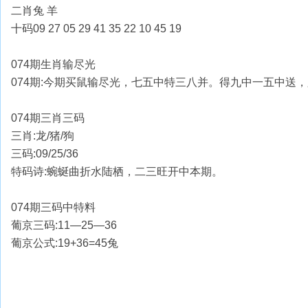
二肖兔 羊
十码09 27 05 29 41 35 22 10 45 19
074期生肖输尽光
074期:今期买鼠输尽光，七五中特三八并。得九中一五中送，
074期三肖三码
三肖:龙/猪/狗
三码:09/25/36
特码诗:蜿蜒曲折水陆栖，二三旺开中本期。
074期三码中特料
葡京三码:11—25—36
葡京公式:19+36=45兔